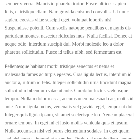
semper viverra. Mauris id pharetra tortor. Fusce ultrices sapien
felis, et tristique diam. Nam gravida euismod convallis. Ut nunc
sapien, egestas vitae suscipit eget, volutpat lobortis nisi.
Suspendisse potenti. Cum sociis natoque penatibus et magnis dis
parturient montes, nascetur ridiculus mus. Nulla facilisi. Donec at
neque odio, interdum suscipit dui. Morbi molestie leo a dolor
pharetra sollicitudin. Fusce id tellus nibh, sed fermentum est.
Pellentesque habitant morbi tristique senectus et netus et
malesuada fames ac turpis egestas. Cras ligula lectus, interdum id
auctor a, rutrum id felis. Integer sollicitudin urna tincidunt magna
sollicitudin bibendum vitae ut ante. Curabitur luctus scelerisque
tempor. Nullam dolor massa, accumsan eu malesuada ac, mattis id
ante. Nunc ligula metus, venenatis vel gravida eget, tempor ut dui.
Integer quis ligula ipsum, sit amet scelerisque leo. Aenean placerat
ornare tempus. In eget mi et justo mollis vehicula quis et ipsum.
Nulla accumsan nisl vel purus elementum sodales. In eget quam
sed nisl egestas imperdiet ac eu leo. Proin vel mauris diam, tempus