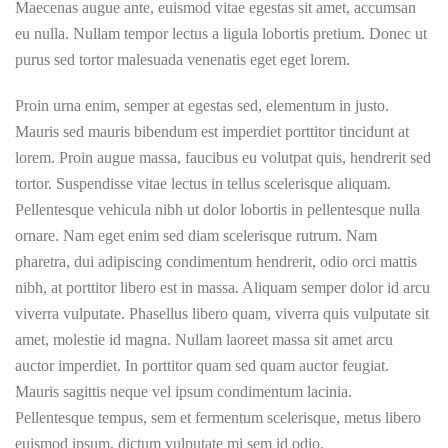
Maecenas augue ante, euismod vitae egestas sit amet, accumsan
eu nulla. Nullam tempor lectus a ligula lobortis pretium. Donec ut
purus sed tortor malesuada venenatis eget eget lorem.
Proin urna enim, semper at egestas sed, elementum in justo.
Mauris sed mauris bibendum est imperdiet porttitor tincidunt at
lorem. Proin augue massa, faucibus eu volutpat quis, hendrerit sed
tortor. Suspendisse vitae lectus in tellus scelerisque aliquam.
Pellentesque vehicula nibh ut dolor lobortis in pellentesque nulla
ornare. Nam eget enim sed diam scelerisque rutrum. Nam
pharetra, dui adipiscing condimentum hendrerit, odio orci mattis
nibh, at porttitor libero est in massa. Aliquam semper dolor id arcu
viverra vulputate. Phasellus libero quam, viverra quis vulputate sit
amet, molestie id magna. Nullam laoreet massa sit amet arcu
auctor imperdiet. In porttitor quam sed quam auctor feugiat.
Mauris sagittis neque vel ipsum condimentum lacinia.
Pellentesque tempus, sem et fermentum scelerisque, metus libero
euismod ipsum, dictum vulputate mi sem id odio.